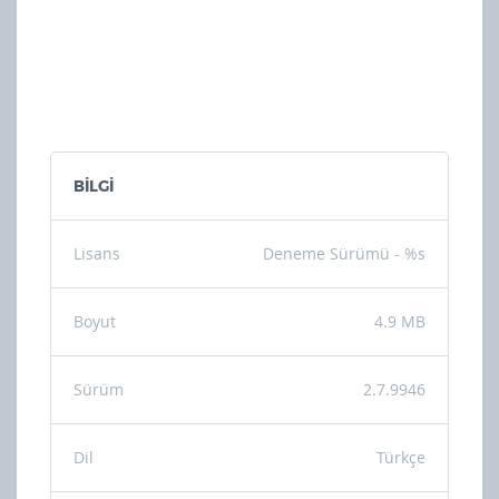
BİLGİ
Lisans
Deneme Sürümü - %s
Boyut
4.9 MB
Sürüm
2.7.9946
Dil
Türkçe